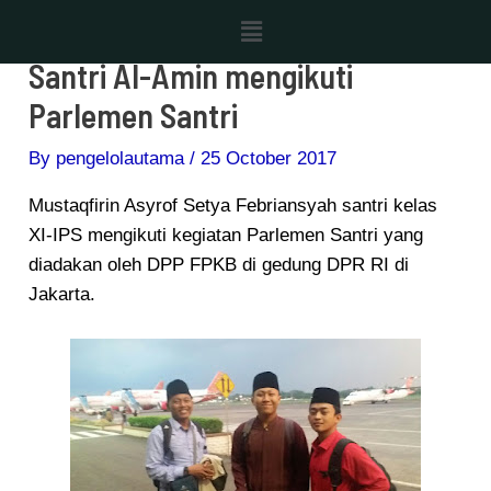
Skip
Post
Menu
to
navigation
Santri Al-Amin mengikuti
content
Parlemen Santri
By
pengelolautama
/
25 October 2017
Mustaqfirin Asyrof Setya Febriansyah santri kelas
XI-IPS mengikuti kegiatan Parlemen Santri yang
diadakan oleh DPP FPKB di gedung DPR RI di
Jakarta.