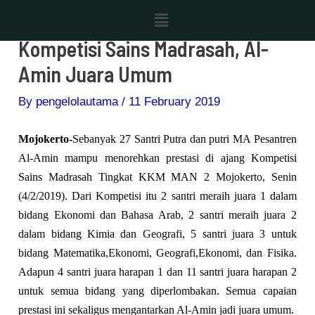
Skip
Post
Menu
to
navigation
Kompetisi Sains Madrasah, Al-
content
Amin Juara Umum
By
pengelolautama
/
11 February 2019
Mojokerto-
Sebanyak 27 Santri Putra dan putri MA Pesantren
Al-Amin mampu menorehkan prestasi di ajang Kompetisi
Sains Madrasah Tingkat KKM MAN 2 Mojokerto, Senin
(4/2/2019). Dari Kompetisi itu 2 santri meraih juara 1 dalam
bidang Ekonomi dan Bahasa Arab, 2 santri meraih juara 2
dalam bidang Kimia dan Geografi, 5 santri juara 3 untuk
bidang Matematika,Ekonomi, Geografi,Ekonomi, dan Fisika.
Adapun 4 santri juara harapan 1 dan 11 santri juara harapan 2
untuk semua bidang yang diperlombakan.
Semua capaian
prestasi ini sekaligus mengantarkan Al-Amin jadi juara umum.