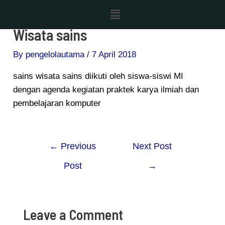
Skip
Post
Menu
to
navigation
Wisata sains
content
By
pengelolautama
/
7 April 2018
sains wisata sains diikuti oleh siswa-siswi MI
dengan agenda kegiatan praktek karya ilmiah dan
pembelajaran komputer
←
Previous
Next Post
Post
→
Leave a Comment