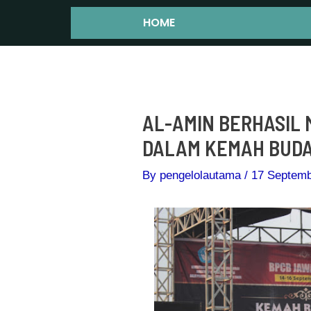
Skip
Post
HOME
to
navigation
content
AL-AMIN BERHASIL 
DALAM KEMAH BUDA
By
pengelolautama
/
17 Septemb