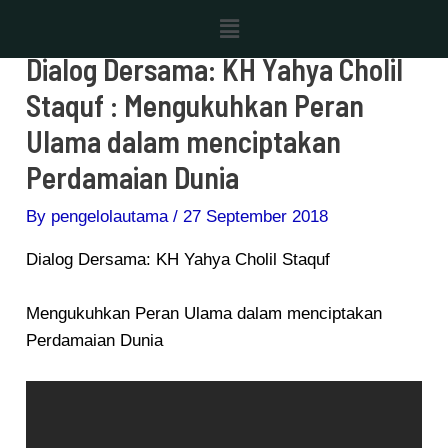
Skip
Post
Menu
to
navigation
Dialog Dersama: KH Yahya Cholil
content
Staquf : Mengukuhkan Peran
Ulama dalam menciptakan
Perdamaian Dunia
By
pengelolautama
/
27 September 2018
Dialog Dersama: KH Yahya Cholil Staquf
Mengukuhkan Peran Ulama dalam menciptakan
Perdamaian Dunia