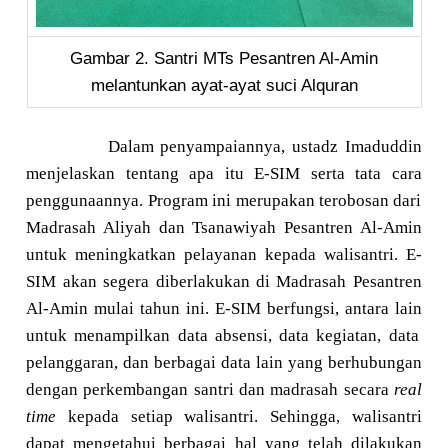
Gambar 2. Santri MTs Pesantren Al-Amin
melantunkan ayat-ayat suci Alquran
Dalam penyampai
a
nnya, ustadz Imaduddin
menjelaskan tentang apa itu
E-SIM
serta
tata cara
penggunaannya.
Program ini merupakan terobosan dari
Madrasah Aliyah dan Tsanawiyah Pesantren Al-Amin
untuk meningkatkan pelayanan kepada walisantri. E-
SIM akan segera diberlakukan di Madrasah Pesantren
Al-Amin mulai tahun ini. E-SIM
berfungsi,
antara lain
untuk menampilkan
data absensi
,
data kegiatan, data
pelanggaran
, dan berbagai data lain yang berhubungan
dengan perkembangan santri dan madrasah secara
real
time
kepada setiap walisantri. Sehingga,
walisantri
dapat mengetahui berbagai hal yang telah dilakukan