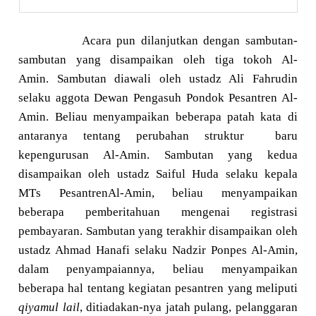
Acara pun dilanjutkan dengan sambutan-
sambutan yang disampaikan oleh tiga tokoh Al-
Amin
.
Sambutan diawali oleh ustadz Ali Fahrudin
selaku aggota Dewan Pengasuh Pondok Pesantren Al-
Amin. Beliau menyampaikan beber
a
pa patah kata di
antaranya tentang perubahan struktur
baru
kepengurusan Al-Amin. Sambutan yang kedua
disampaikan oleh ustadz Saiful Huda selaku kepala
M
T
s
P
es
antren
Al-Amin, beliau menyampaikan
beberapa
pemberitahuan mengenai
registrasi
pembayaran. Sambutan yang terakhir disampaikan oleh
ustadz Ahmad Hanafi selaku Nad
z
ir Ponpes Al
-A
min,
dalam penyampaiannya
,
beliau menyampaikan
beberapa hal tentang kegiatan pesantren yang meliputi
qiyamul lail
, ditiadakan-nya jatah pulang, pelanggaran