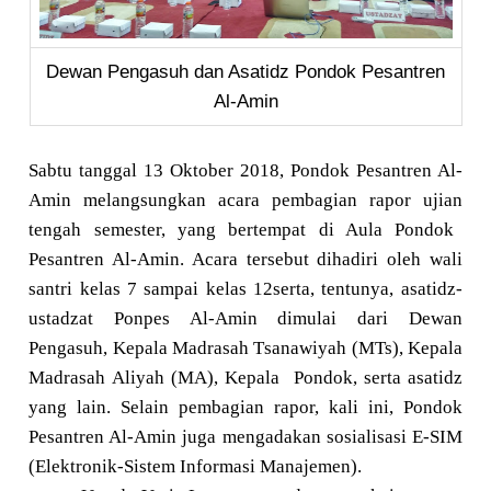
Dewan Pengasuh dan Asatidz Pondok Pesantren
Al-Amin
Sabtu tanggal 13 Oktober 2018,
Pondok Pesantren Al-
Amin melangsungkan acara pembagian rapo
r
ujian
tengah semester, yang bertempat di Aula Pondok
Pesantren Al-Amin. Acara tersebut dihadiri oleh wali
santri kelas 7
sampai kelas
12
serta
,
tentunya
,
asatidz-
ustadzat
Ponpes Al-Amin dimulai dari Dewan
Pengasuh,
Kepala M
adrasah T
s
anawiyah (MTs)
,
Kepala
M
adrasah
A
liyah (MA)
, Kepala
Pondok, serta asatidz
yang lain.
Selain pembagian rapor, kali ini, Pondok
Pesantren Al-Amin juga mengadakan sosialisasi E-SIM
(Elektronik-Sistem Informasi Manajemen).