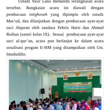
U
stadz Yasir Lana memandu serangkaian acara
tersebut
.
R
angkaian acara ini diawali dengan
pembacaan
istighosah
yang dipimpin oleh ustadz
Mas’ud, dan dilanjutkan dengan pembacaan ayat-ayat
suci Al
q
uran oleh saudara Febrio Haris dan Ahmad
Roihan
(santri kelas IX).
Seusai
pembacaan ayat-ayat
suci al-qur’an, acara pun berlanjut ke dalam acara
sosalisasi progam
E-SIM yang disampaikan oleh Ust.
Imaduddin.