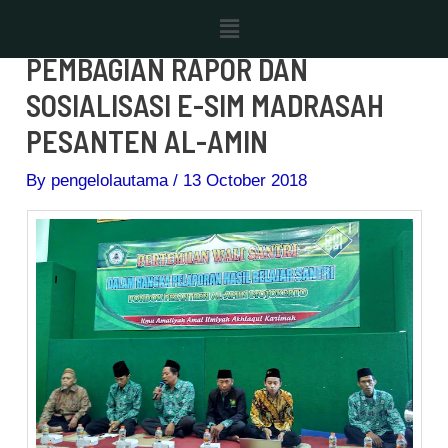
Skip
Post
Menu
to
navigation
PEMBAGIAN RAPOR DAN
content
SOSIALISASI E-SIM MADRASAH
PESANTEN AL-AMIN
By
pengelolautama
/
13 October 2018