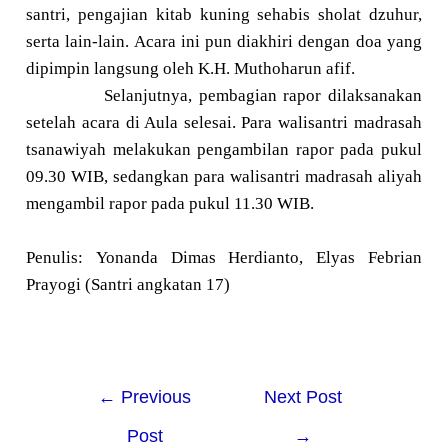
santri, pengajian kitab kuning sehabis sholat d
z
uhur,
serta lain-lain. Acara ini
pun
diakhiri dengan doa yang
di
pimpin langsung
oleh K.H
.
M
uthoharun afif.
Selanjutnya, pembagian rapor dilaksanakan
setelah acara di Aula selesai. Para walisantri madrasah
tsanawiyah melakukan pengambilan rapor pada pukul
09.30 WIB, sedangkan para walisantri madrasah aliyah
mengambil rapor pada pukul 11.30 WIB.
Penulis:
Yonanda Dimas Herdianto
,
Elyas Febrian
Prayogi
(Santri angkatan 17)
←
Previous
Next Post
Post
→