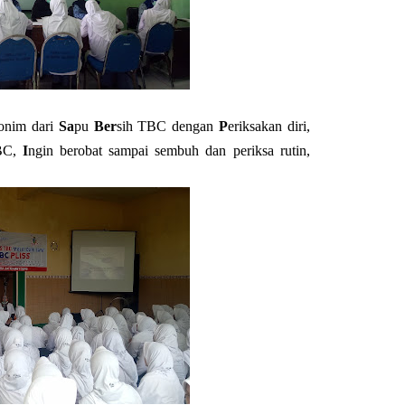
onim dari
Sa
pu
Ber
sih TBC dengan
P
eriksakan diri,
TBC,
I
ngin berobat sampai sembuh dan periksa rutin,