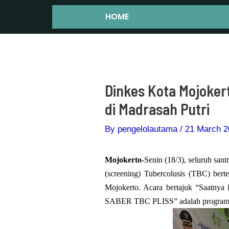
Skip
Post
HOME
to
navigation
content
Dinkes Kota Mojoke
di Madrasah Putri
By
pengelolautama
/
21 March 2
Mojokerto-
Senin (18/3), seluruh san
(screening) Tubercolusis (TBC) ber
Mojokerto. Acara bertajuk “Saatny
SABER TBC PLISS” adalah program 