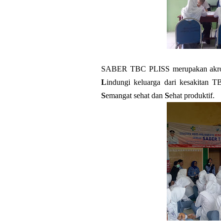
SABER TBC PLISS merupakan akr
L
indungi keluarga dari kesakitan 
S
emangat sehat dan
S
ehat produktif.