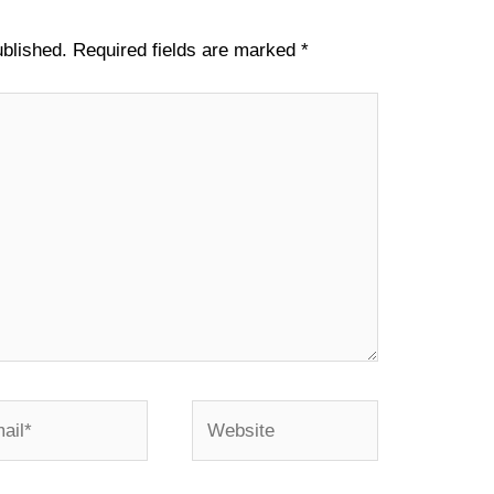
ublished.
Required fields are marked
*
l*
Website