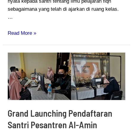
nyata kepada santri tentang ilmu pelajaran fiqh
sebagaimana yang telah di ajarkan di ruang kelas.
…
Read More »
Grand
Launching
Pendaftaran
Santri
Pesantren
Al-
Amin
Grand Launching Pendaftaran
Santri Pesantren Al-Amin