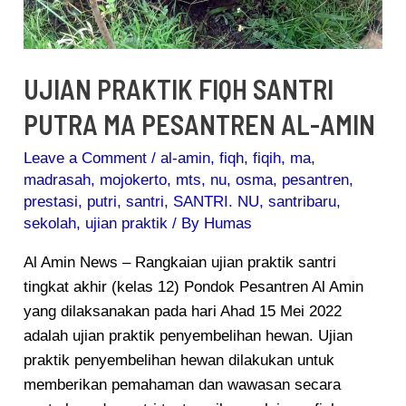
UJIAN PRAKTIK FIQH SANTRI
PUTRA MA PESANTREN AL-AMIN
Leave a Comment
/
al-amin
,
fiqh
,
fiqih
,
ma
,
madrasah
,
mojokerto
,
mts
,
nu
,
osma
,
pesantren
,
prestasi
,
putri
,
santri
,
SANTRI. NU
,
santribaru
,
sekolah
,
ujian praktik
/ By
Humas
Al Amin News – Rangkaian ujian praktik santri
tingkat akhir (kelas 12) Pondok Pesantren Al Amin
yang dilaksanakan pada hari Ahad 15 Mei 2022
adalah ujian praktik penyembelihan hewan. Ujian
praktik penyembelihan hewan dilakukan untuk
memberikan pemahaman dan wawasan secara