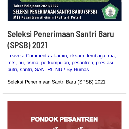
Seleksi Penerimaan Santri Baru
(SPSB) 2021
Leave a Comment
/
al-amin
,
eksam
,
lembaga
,
ma
,
mts
,
nu
,
osma
,
perkumpulan
,
pesantren
,
prestasi
,
putri
,
santri
,
SANTRI. NU
/ By
Humas
Seleksi Penerimaan Santri Baru (SPSB) 2021