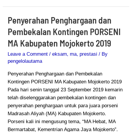
Penyerahan Penghargaan dan
Penyerahan
Penghargaan
Pembekalan Kontingen PORSENI
dan
MA Kabupaten Mojokerto 2019
Pembekalan
Kontingen
Leave a Comment
/
eksam
,
ma
,
prestasi
/ By
PORSENI
pengelolautama
MA
Kabupaten
Penyerahan Penghargaan dan Pembekalan
Mojokerto
Kontingen PORSENI MA Kabupaten Mojokerto 2019
2019
Pada hari senin tanggal 23 September 2019 kemarin
telah diselenggarakan pembekalan kontingen dan
penyerahan penghargaan untuk para juara porseni
Madrasah Aliyah (MA) Kabupaten Mojokerto.
Porseni kali ini mengusung tema, “MA Hebat, MA
Bermartabat, Kementrian Agama Jaya Mojokerto”.