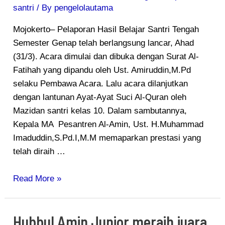
Genap
santri
/ By
pengelolautama
Berlangsung
Lancar
Mojokerto– Pelaporan Hasil Belajar Santri Tengah
Semester Genap telah berlangsung lancar, Ahad
(31/3). Acara dimulai dan dibuka dengan Surat Al-
Fatihah yang dipandu oleh Ust. Amiruddin,M.Pd
selaku Pembawa Acara. Lalu acara dilanjutkan
dengan lantunan Ayat-Ayat Suci Al-Quran oleh
Mazidan santri kelas 10. Dalam sambutannya,
Kepala MA Pesantren Al-Amin, Ust. H.Muhammad
Imaduddin,S.Pd.I,M.M memaparkan prestasi yang
telah diraih …
Read More »
Hubbul Amin Junior meraih juara