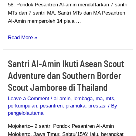
58. Pondok Pesantren Al-amin mendaftarkan 7 santri
MTs dan 7 santri MA. Santri MTs dan MA Pesantren
Al-Amin memperoleh 14 piala …
Read More »
Santri Al-Amin Ikuti Asean Scout
Santri
Al-
Adventure dan Southern Border
Amin
Scout Jamboree di Thailand
Ikuti
Asean
Leave a Comment
/
al-amin
,
lembaga
,
ma
,
mts
,
Scout
perkumpulan
,
pesantren
,
pramuka
,
prestasi
/ By
Adventure
pengelolautama
dan
Mojokerto– 2 santri Pondok Pesantren Al-Amin
Southern
Mojokerto, Jawa Timur, Sabtu(15/6) lalu, berangkat
Border