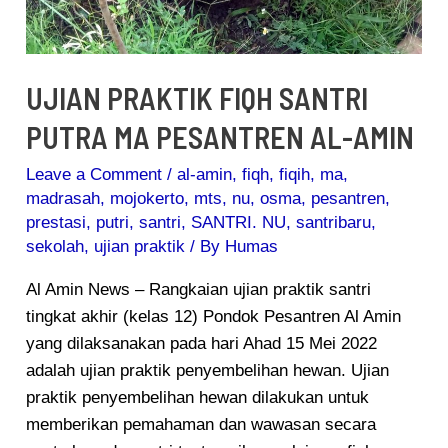
UJIAN PRAKTIK FIQH SANTRI
PUTRA MA PESANTREN AL-AMIN
Leave a Comment
/
al-amin
,
fiqh
,
fiqih
,
ma
,
madrasah
,
mojokerto
,
mts
,
nu
,
osma
,
pesantren
,
prestasi
,
putri
,
santri
,
SANTRI. NU
,
santribaru
,
sekolah
,
ujian praktik
/ By
Humas
Al Amin News – Rangkaian ujian praktik santri
tingkat akhir (kelas 12) Pondok Pesantren Al Amin
yang dilaksanakan pada hari Ahad 15 Mei 2022
adalah ujian praktik penyembelihan hewan. Ujian
praktik penyembelihan hewan dilakukan untuk
memberikan pemahaman dan wawasan secara