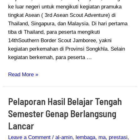
ke luar negeri untuk mengikuti kegiatan pramuka
Scout
tingkat Asean ( 3rd Asean Scout Adventure) di
Jamboree
Thailand, Singapura, dan Malaysia. Di hari pertama
di
tiba di Thailand, para peserta mengikuti
Thailand
14thSouthern Border Scout Jamboree, yakni
kegiatan perkemahan di Provinsi Songkhla. Selain
kegiatan berkemah, para peserta …
Read More »
Pelaporan Hasil Belajar Tengah
Pelaporan
Hasil
Semester Genap Berlangsung
Belajar
Lancar
Tengah
Semester
Leave a Comment
/
al-amin
,
lembaga
,
ma
,
prestasi
,