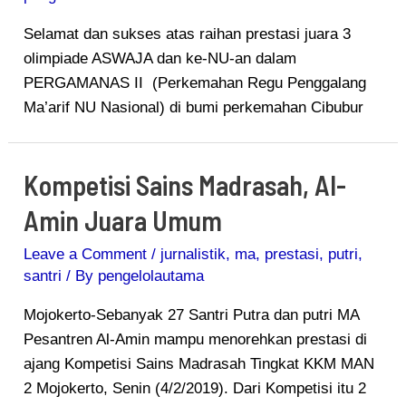
Selamat dan sukses atas raihan prestasi juara 3
olimpiade ASWAJA dan ke-NU-an dalam
PERGAMANAS II (Perkemahan Regu Penggalang
Ma’arif NU Nasional) di bumi perkemahan Cibubur
Kompetisi Sains Madrasah, Al-
Kompetisi
Sains
Amin Juara Umum
Madrasah,
Al-
Leave a Comment
/
jurnalistik
,
ma
,
prestasi
,
putri
,
Amin
santri
/ By
pengelolautama
Juara
Mojokerto-Sebanyak 27 Santri Putra dan putri MA
Umum
Pesantren Al-Amin mampu menorehkan prestasi di
ajang Kompetisi Sains Madrasah Tingkat KKM MAN
2 Mojokerto, Senin (4/2/2019). Dari Kompetisi itu 2