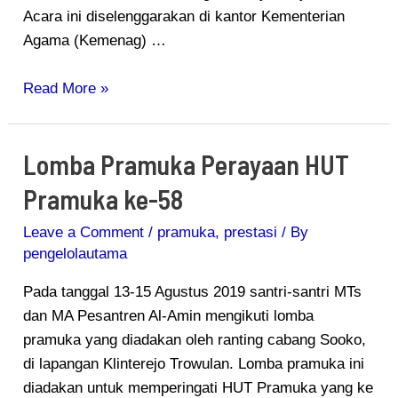
Acara ini diselenggarakan di kantor Kementerian
Agama (Kemenag) …
Read More »
Lomba Pramuka Perayaan HUT
Lomba
Pramuka
Pramuka ke-58
Perayaan
HUT
Leave a Comment
/
pramuka
,
prestasi
/ By
Pramuka
pengelolautama
ke-
Pada tanggal 13-15 Agustus 2019 santri-santri MTs
58
dan MA Pesantren Al-Amin mengikuti lomba
pramuka yang diadakan oleh ranting cabang Sooko,
di lapangan Klinterejo Trowulan. Lomba pramuka ini
diadakan untuk memperingati HUT Pramuka yang ke